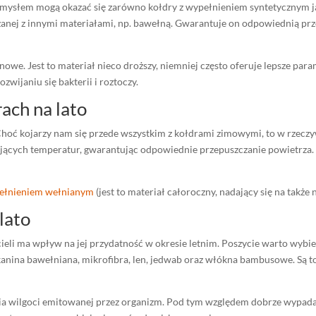
mysłem mogą okazać się zarówno kołdry z wypełnieniem syntetycznym jak
eszanej z innymi materiałami, np. bawełną. Gwarantuje on odpowiednią p
owe. Jest to materiał nieco droższy, niemniej często oferuje lepsze para
wijaniu się bakterii i roztoczy.
ach na lato
ć kojarzy nam się przede wszystkim z kołdrami zimowymi, to w rzeczywi
nujących temperatur, gwarantując odpowiednie przepuszczanie powietrz
pełnieniem wełnianym
(jest to materiał całoroczny, nadający się na także
lato
ieli ma wpływ na jej przydatność w okresie letnim. Poszycie warto wybie
nina bawełniana, mikrofibra, len, jedwab oraz włókna bambusowe. Są to
nia wilgoci emitowanej przez organizm. Pod tym względem dobrze wypadaj