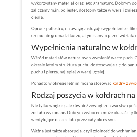
wykorzystany materiał oraz jego gramaturę. Dobrym po
zaliczamy m.in. poliester, dostępny także w wersji zmi
ciepła.
Oprócz poliestru, na uwagę zasługuje wypełnienie silikon
czemu nie gromadzi kurzu, a tym samym przeciwdziała roz
Wypełnienia naturalne w kołdr
Wśród materiałów naturalnych wymienić warto puch. Cho
okresie letnim struktura puchu dostosowuje się do pa
puchu i pierza, najlepiej w wersji gęsiej.
Ponadto w okresie letnim można stosować
kołdry z wy
Rodzaj poszycia w kołdrach na 
Nie tylko wnętrze, ale również zewnętrzna warstwa pośc
zostało wykonane. Dobrym wyborem może okazać się tka
wentylujące nasze ciało przez cały okres snu.
Ważna jest także absorpcja, czyli zdolność do wchłania