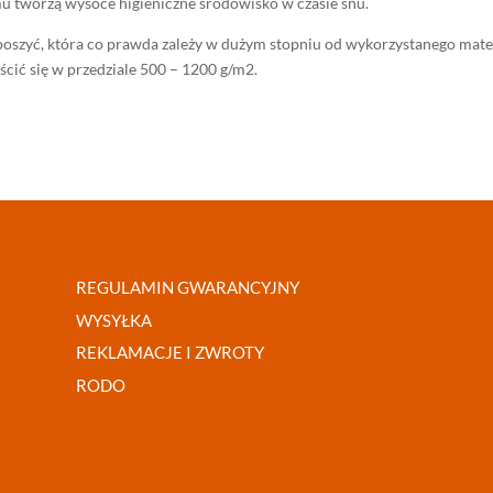
u tworzą wysoce higieniczne środowisko w czasie snu.
szyć, która co prawda zależy w dużym stopniu od wykorzystanego materi
cić się w przedziale 500 – 1200 g/m2.
REGULAMIN GWARANCYJNY
WYSYŁKA
REKLAMACJE I ZWROTY
RODO