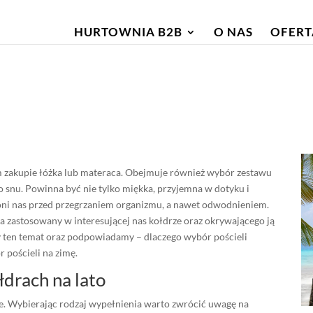
HURTOWNIA B2B
O NAS
OFERT
m zakupie łóżka lub materaca. Obejmuje również wybór zestawu
 snu. Powinna być nie tylko miękka, przyjemna w dotyku i
oni nas przed przegrzaniem organizmu, a nawet odwodnieniem.
a zastosowany w interesującej nas kołdrze oraz okrywającego ją
 ten temat oraz podpowiadamy – dlaczego wybór pościeli
 pościeli na zimę.
drach na lato
ne. Wybierając rodzaj wypełnienia warto zwrócić uwagę na