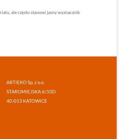
ału, ale często stanowi jasny wyznacznik
ARTIEKO Sp. z o.o.
STAROMIEJSKA 6/10D
40-013 KATOWICE