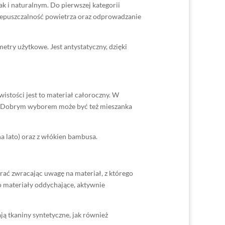
 i naturalnym. Do pierwszej kategorii
rzepuszczalność powietrza oraz odprowadzanie
metry użytkowe. Jest antystatyczny, dzięki
stości jest to materiał całoroczny. W
a. Dobrym wyborem może być też mieszanka
 na lato) oraz z włókien bambusa.
rać zwracając uwagę na materiał, z którego
 materiały oddychające, aktywnie
ą tkaniny syntetyczne, jak również