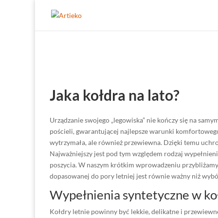
Jaka kołdra na lato?
Urządzanie swojego „legowiska” nie kończy się na samy
pościeli, gwarantującej najlepsze warunki komfortowego
wytrzymała, ale również przewiewna. Dzięki temu uchr
Najważniejszy jest pod tym względem rodzaj wypełnieni
poszycia. W naszym krótkim wprowadzeniu przybliżamy
dopasowanej do pory letniej jest równie ważny niż wybór
Wypełnienia syntetyczne w koł
Kołdry letnie powinny być lekkie, delikatne i przewiew