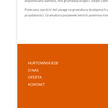
wspomniany bambus. Nie gromadzą wilgoci, dzięki czem
Polecamy zwrócić też uwagę na gramaturę dostępnych po
przydatności. Gramatura poszewek letnich powinna mieś
HURTOWNIA B2B
O NAS
OFERTA
KONTAKT